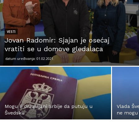
VESTI
Jovan Radomir: Sjajan je osećaj
vratiti se u domove gledalaca
datum uređivanja: 01.02.2021.
Mogu li državljani Srbije da putuju u
Vlada Šve
Švedsku
ne mogu