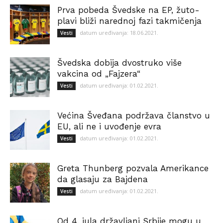
Prva pobeda Švedske na EP, žuto-
plavi bliži narednoj fazi takmičenja
datum uređivanja: 18.06.2021.
Vesti
Švedska dobija dvostruko više
vakcina od „Fajzera“
datum uređivanja: 01.02.2021.
Vesti
Većina Šveđana podržava članstvo u
EU, ali ne i uvođenje evra
datum uređivanja: 01.02.2021.
Vesti
Greta Thunberg pozvala Amerikance
da glasaju za Bajdena
datum uređivanja: 01.02.2021.
Vesti
Od 4. jula državljani Srbije mogu u