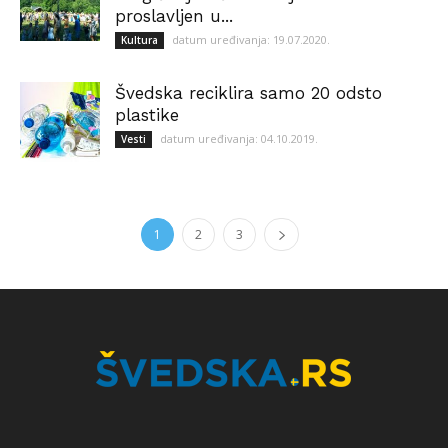
proslavljen u...
datum uređivanja: 19.07.2020.
Kultura
Švedska reciklira samo 20 odsto
plastike
datum uređivanja: 04.10.2019.
Vesti
1
2
3