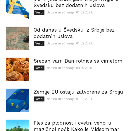
Švedsku bez dodatnih uslova
datum uređivanja: 01.02.2021.
Vesti
Od danas u Švedsku iz Srbije bez
dodatnih uslova
datum uređivanja: 01.02.2021.
Vesti
Srećan vam Dan rolnica sa cimetom
datum uređivanja: 04.10.2020.
Vesti
Zemlje EU ostaju zatvorene za Srbiju
datum uređivanja: 01.02.2021.
Vesti
Ples za plodnost i cvetni venci u
magičnoj noći: Kako je Midsommar