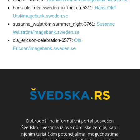
hans-olof_utsi-sweden_in_the_eu-5311:
Hans-Olof
Utsi/imagebank.sweden.se
susanne_walström-summer_night-3761:
Susanne
Walström/imagebank.sweden.se
ola_ericson-celebration-6577:
Ola
Ericson/imagebank.sweden.se
Dobrodošli na informativni portal posvećen
Švedskoj i vestima iz ove nordijske zemlje, kao i
njenim turističkim potencijalima, mogućnostima