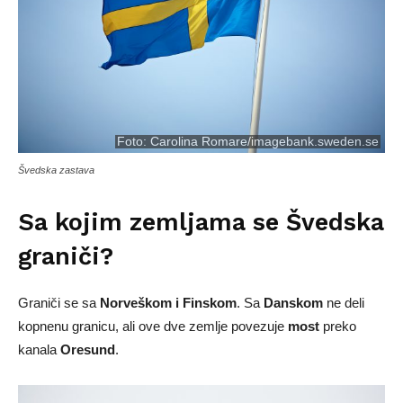
Foto:
Carolina Romare/imagebank.sweden.se
Švedska zastava
Sa kojim zemljama se Švedska
graniči?
Graniči se sa
Norveškom i Finskom
. Sa
Danskom
ne deli
kopnenu granicu, ali ove dve zemlje povezuje
most
preko
kanala
Oresund
.