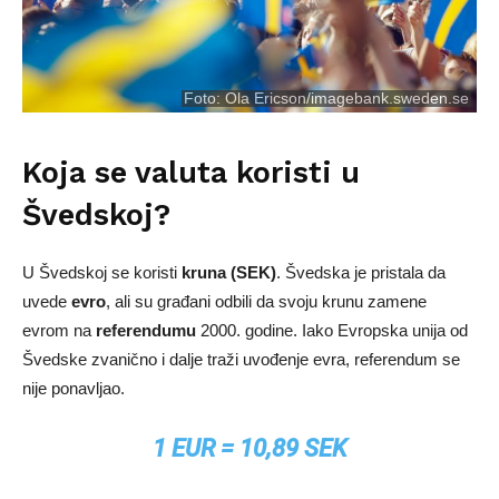
Foto:
Ola Ericson/imagebank.sweden.se
Koja se valuta koristi u
Švedskoj?
U Švedskoj se koristi
kruna (SEK)
. Švedska je pristala da
uvede
evro
, ali su građani odbili da svoju krunu zamene
evrom na
referendumu
2000. godine. Iako Evropska unija od
Švedske zvanično i dalje traži uvođenje evra, referendum se
nije ponavljao.
1 EUR = 10,89 SEK