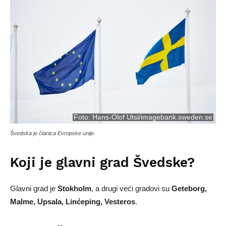
Foto:
Hans-Olof Utsi/imagebank.sweden.se
Švedska je članica Evropske unije.
Koji je glavni grad Švedske?
Glavni grad je
Stokholm
, a drugi veći gradovi su
Geteborg,
Malme, Upsala, Linćeping, Vesteros
.