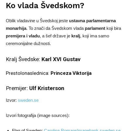
Ko vlada Švedskom?
Oblik vladavine u Švedskoj jeste
ustavna parlamentarna
monarhija
. To znači da Švedskom vlada
parlament
koji bira
premijera i vladu
, a šef države je
kralj
, koji ima samo
ceremonijalne dužnosti.
Kralj Švedske:
Karl XVI Gustav
Prestolonaslednica:
Princeza Viktorija
Premijer:
Ulf Kristerson
Izvor:
sweden.se
Izvori fotografija (image sources):
Flag of Sweden:
Carolina Romare/imagebank.sweden.se