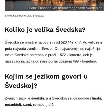
Foto:
Susanne Walström/imagebank.sweden.se
Stokholm je glavni grad Švedske.
Koliko je velika Švedska?
Švedska se prostire na površini od
528.447 km²
. Po veličini je
peta najveća
zemlja u
Evropi
. Od najsevernije do najjužnije
tačke Švedske potrebno je preći
1.572
kilometra, dok je
najzapadnija tačka od najistočnije udaljena
499
kilometara.
Kojim se jezikom govori u
Švedskoj?
Zvanični jezik je
švedski
, a u Švedskoj se još govore i
finski,
meankieli, sami, romski, jidiš
.