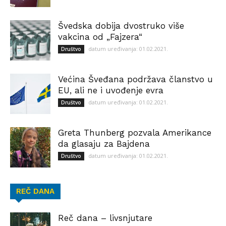
Švedska dobija dvostruko više
vakcina od „Fajzera“
datum uređivanja: 01.02.2021.
Društvo
Većina Šveđana podržava članstvo u
EU, ali ne i uvođenje evra
datum uređivanja: 01.02.2021.
Društvo
Greta Thunberg pozvala Amerikance
da glasaju za Bajdena
datum uređivanja: 01.02.2021.
Društvo
REČ DANA
Reč dana – livsnjutare