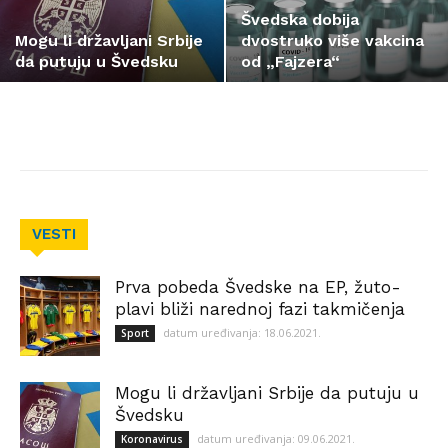
Švedska dobija
Mogu li državljani Srbije
dvostruko više vakcina
da putuju u Švedsku
od „Fajzera“
VESTI
Prva pobeda Švedske na EP, žuto-
plavi bliži narednoj fazi takmičenja
datum uređivanja: 18.06.2021.
Sport
Mogu li državljani Srbije da putuju u
Švedsku
datum uređivanja: 09.06.2021.
Koronavirus