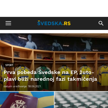
SPORT
Prva pobeda Švedske na EP, žuto-
plavi bliži narednoj fazi takmičenja
datum uređivanja: 18.06.2021.