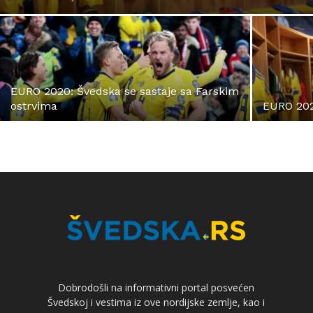
EURO 2020: Švedska se sastaje sa Farskim
ostrvima
EURO 202
Dobrodošli na informativni portal posvećen
Švedskoj i vestima iz ove nordijske zemlje, kao i