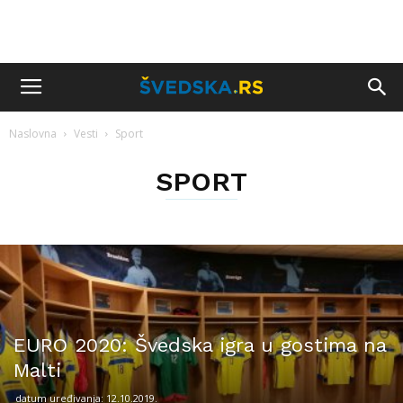
Naslovna
Vesti
Sport
SPORT
EURO 2020: Švedska igra u gostima na
Malti
datum uređivanja: 12.10.2019.