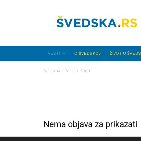
Švedska.rs
VESTI
O ŠVEDSKOJ
ŽIVOT U ŠVED
Naslovna
Vesti
Sport
Nema objava za prikazati