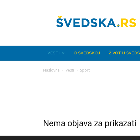
Švedska.rs
VESTI
O ŠVEDSKOJ
ŽIVOT U ŠVED
Naslovna
Vesti
Sport
Nema objava za prikazati