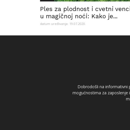
Ples za plodnost i cvetni venc
u magičnoj noći: Kako je...
datum uređivanja: 19.07.2020.
Dobrodošli na informativni p
mogućnostima za zaposlenje i s
mo