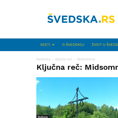
Švedska.rs
VESTI
O ŠVEDSKOJ
ŽIVOT U ŠVED
Naslovna
Ključne reči
Midsommar
Ključna reč: Midsom
Kultura