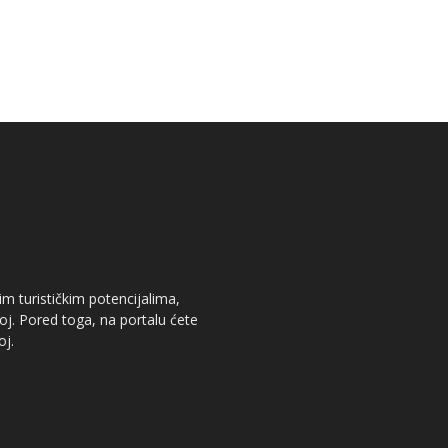
im turističkim potencijalima,
oj. Pored toga, na portalu ćete
oj.