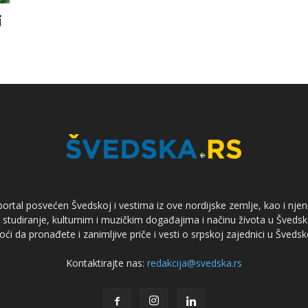
i
ortal posvećen Švedskoj i vestima iz ove nordijske zemlje, kao i njen
tudiranje, kulturnim i muzičkim događajima i načinu života u Švedsk
ći da pronađete i zanimljive priče i vesti o srpskoj zajednici u Švedsk
Kontaktirajte nas:
redakcija@svedska.rs