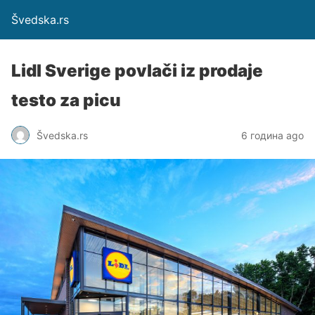
Švedska.rs
Lidl Sverige povlači iz prodaje
testo za picu
Švedska.rs
6 година ago