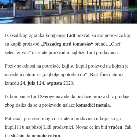
Lidl
Iz švedskog ogranka kompanije
pozvali su sve potrošače koji
„Pizzadeg med tomatsås“
su kupili proizvod
brenda „Chef
select & you“ da vrate proizvod u najbližu Lidl prodavnicu.
Poziv se odnosi na potrošače koji su kupili proizvod na kojem je
navedem datum za „najbolje upotrebiti do“ (Bäst-före-datum)
24. jula i 24. avgusta
između
2020.
Iz kompanije Lidl Sverige navode da povlače proizvod iz prodaje
komadići metala
zbog rizika da se u proizvodu nalaze
.
Potrošači proizvod mogu da vrate u prodavnici u kojoj su ga
vraćen
kupili ili u najbližoj Lidl prodavnici. Novac će im biti
, čak
nemaju račun
i u slučaju da
.