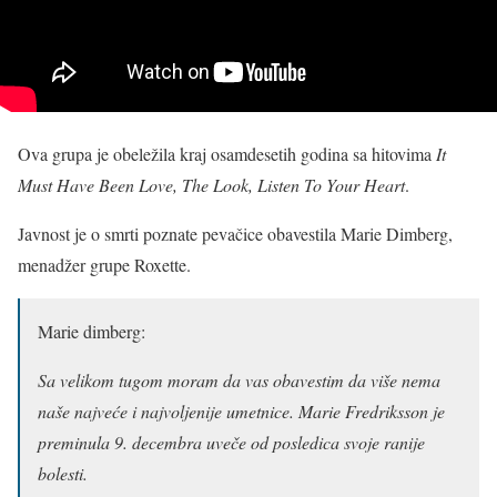
Ova grupa je obeležila kraj osamdesetih godina sa hitovima
It
Must Have Been Love, The Look, Listen To Your Heart
.
Javnost je o smrti poznate pevačice obavestila Marie Dimberg,
menadžer grupe Roxette.
Marie dimberg:
Sa velikom tugom moram da vas obavestim da više nema
naše najveće i najvoljenije umetnice. Marie Fredriksson je
preminula 9. decembra uveče od posledica svoje ranije
bolesti.