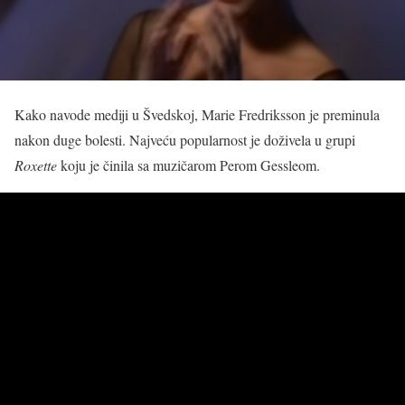
Kako navode mediji u Švedskoj, Marie Fredriksson je preminula
nakon duge bolesti. Najveću popularnost je doživela u grupi
Roxette
koju je činila sa muzičarom Perom Gessleom.