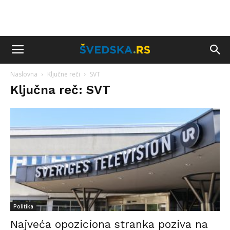
Naslovna
Ključne reči
SVT
Ključna reč: SVT
Politika
Najveća opoziciona stranka poziva na