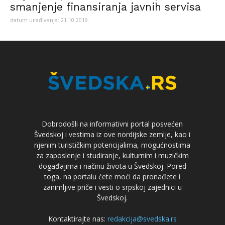
smanjenje finansiranja javnih servisa
datum uređivanja: 21.10.2019.
Dobrodošli na informativni portal posvećen
Švedskoj i vestima iz ove nordijske zemlje, kao i
njenim turističkim potencijalima, mogućnostima
za zaposlenje i studiranje, kulturnim i muzičkim
događajima i načinu života u Švedskoj. Pored
toga, na portalu ćete moći da pronađete i
zanimljive priče i vesti o srpskoj zajednici u
Švedskoj.
Kontaktirajte nas:
redakcija@svedska.rs