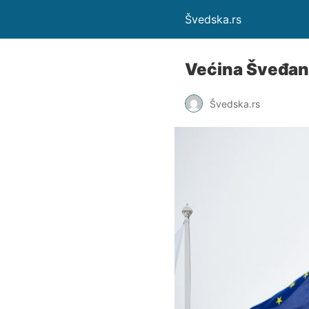
Švedska.rs
Većina Šveđana
Švedska.rs