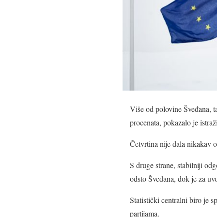
Više od polovine Šveđana, ta
procenata, pokazalo je istra
Četvrtina nije dala nikakav
S druge strane, stabilniji o
odsto Šveđana, dok je za uv
Statistički centralni biro je
partijama.