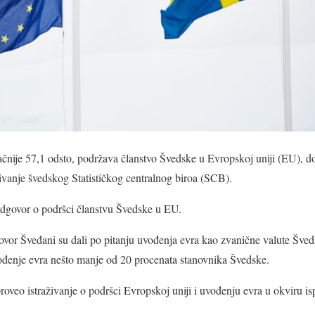
čnije 57,1 odsto, podržava članstvo Švedske u Evropskoj uniji (EU), do
živanje švedskog Statističkog centralnog biroa (SCB).
 odgovor o podršci članstvu Švedske u EU.
dgovor Šveđani su dali po pitanju uvođenja evra kao zvanične valute Šved
ođenje evra nešto manje od 20 procenata stanovnika Švedske.
 sproveo istraživanje o podršci Evropskoj uniji i uvođenju evra u okviru i