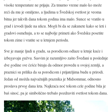
visoke temperature ne prijaju. Za tmurno vreme malo ko može
reći da mu je omiljeno, a ljudima u Švedskoj svetlost je veoma
bitna jer takvih dana tokom godina ima malo. Sunce se vratilo u
grad i izvodi ljude na ulicu. Mogli bi da se zakunete kako se leti i
gradovi osmehuju, a to se najbolje primeti ako Švedsku posetite
tokom zime i vratite se u letnjem periodu.
Sve je manje ljudi u gradu, sa porodicom odlaze u letnje kuće i
izbegavaju gužvu. Sasvim je razumljivo zašto Šveđani u poslednje
dve godine sve češće biraju da odmor provedu u svojoj zemlji, a
praznici su prilika da sa porodicom i prijateljima budu u prirodi.
Jedan od možda najvažnijih praznika je Midsommar, odnosno
proslava prvog dana leta. Najkraća noć tokom cele godine bila je
baš sinoć, pa je simbolično trebalo pozdraviti svetlost tokom dana.