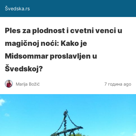
Švedska.rs
Ples za plodnost i cvetni venci u
magičnoj noći: Kako je
Midsommar proslavljen u
Švedskoj?
Marija Božić
7 година ago