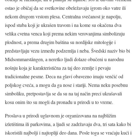
ostao je običaj da se svetkovine obeležavaju igrom oko vatre ili
nekom drugom vrstom plesa. Centralna svečanost je napolju,
ispod stuba koji je ukrašen travom i na kome su okačena dva
velika cvetna venca koji prema nekim verovanjima simbolizuju
plodnost, a prema drugim baština su nordijske mitologije i
predstavljaju vezu između podzemlja i neba. Švedski naziv bio bi
Midsommarstången, a neretko ljudi dolaze obučeni u narodnu
nošnju koja je karakteristična za taj deo zemlje i pevaju
tradicionalne pesme. Deca na glavi obavezno imaju venčić od
poljskog cveća, a mogu da ga nose i stariji. Nema neku posebnu
simboliku, pretpostavlja se da su na taj način preci ukrašavali
kosu onim što su mogli da pronađu u prirodi u to vreme.
Proslava u prirodi uglavnom je organizovana na najbližim
izletištima ili parkovima, a ljudi se zadržavaju dva, tri sata kako bi
iskoristili najbolji i najtopliji deo dana. Posle toga se vraćaju kući i