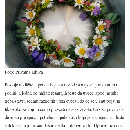
Foto: Privatna arhiva
Postoje različite legende koje su u vezi sa najsvetlijim danom u
godini, a jedna od najinteresantijih jeste da uveče ispod jastuka
treba staviti sedam različitih vrsta cveća i da će se u snu pojaviti
lik osobe sa kojom ćemo provesti ostatak života. Čak se priča i da
devojka pre spavanja treba da jede kašu koja je začinjena sa dosta
soli kako bi joj u san došao dečko i doneo vodu. Upravo ova noć