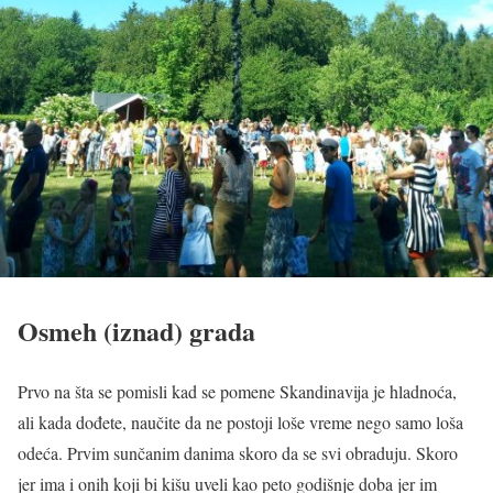
Osmeh (iznad) grada
Prvo na šta se pomisli kad se pomene Skandinavija je hladnoća,
ali kada dođete, naučite da ne postoji loše vreme nego samo loša
odeća. Prvim sunčanim danima skoro da se svi obraduju. Skoro
jer ima i onih koji bi kišu uveli kao peto godišnje doba jer im