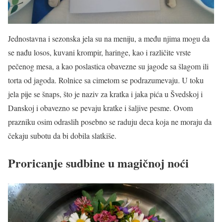
Jednostavna i sezonska jela su na meniju, a među njima mogu da
se nađu losos, kuvani krompir, haringe, kao i različite vrste
pečenog mesa, a kao poslastica obavezne su jagode sa šlagom ili
torta od jagoda. Rolnice sa cimetom se podrazumevaju. U toku
jela pije se šnaps, što je naziv za kratka i jaka pića u Švedskoj i
Danskoj i obavezno se pevaju kratke i šaljive pesme. Ovom
prazniku osim odraslih posebno se raduju deca koja ne moraju da
čekaju subotu da bi dobila slatkiše.
Proricanje sudbine u magičnoj noći