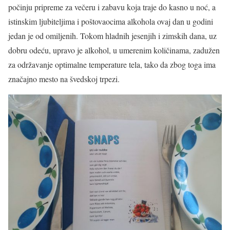
počinju pripreme za večeru i zabavu koja traje do kasno u noć, a
istinskim ljubiteljima i poštovaocima alkohola ovaj dan u godini
jedan je od omiljenih. Tokom hladnih jesenjih i zimskih dana, uz
dobru odeću, upravo je alkohol, u umerenim količinama, zadužen
za održavanje optimalne temperature tela, tako da zbog toga ima
značajno mesto na švedskoj trpezi.